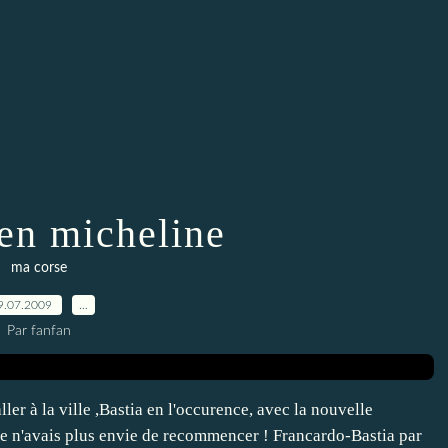
en micheline
ma corse
9.07.2009
…
Par fanfan
'aller à la ville ,Bastia en l'occurence, avec la nouvelle
et je n'avais plus envie de recommencer ! Francardo-Bastia par