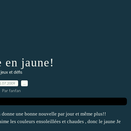
e en jaune!
jeux et défis
1.07.2009
…
Par fanfan
us donne une bonne nouvelle par jour et même plus!!
ime les couleurs ensoleillées et chaudes , donc le jaune Je