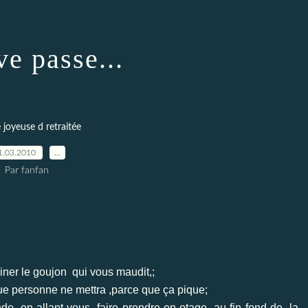
ve passe...
 joyeuse d retraitée
1.03.2010
…
Par fanfan
uiner le goujon qui vous maudit,;
 que personne ne mettra ,parce que ça pique;
nde en allant vous faire prendre en otage au fin fond de la