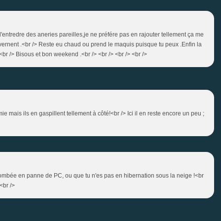
d'entredre des aneries pareilles,je ne préfére pas en rajouter tellement ça me
vernent .<br /> Reste eu chaud ou prend le maquis puisque tu peux .Enfin la
<br /> Bisous et bon weekend .<br /> <br /> <br /> <br />
mie mais ils en gaspillent tellement à côté!<br /> Ici il en reste encore un peu ;
tombée en panne de PC, ou que tu n'es pas en hibernation sous la neige !<br
<br />