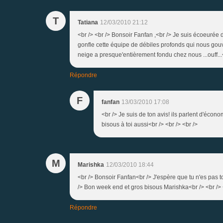
T
Tatiana
12/03/2010 21:12
<br /> <br /> Bonsoir Fanfan ,<br /> Je suis écoeurée 
gonfle cette équipe de débiles profonds qui nous gou
neige a presque'entièrement fondu chez nous ...ouff...
Répondre
F
fanfan
13/03/2010 17:08
<br /> Je suis de ton avis! ils parlent d'écono
bisous à toi aussi<br /> <br /> <br />
M
Marishka
12/03/2010 18:44
<br /> Bonsoir Fanfan<br /> J'espère que tu n'es pas 
/> Bon week end et gros bisous Marishka<br /> <br /> 
Répondre