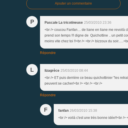
Ajouter un commentaire
P
Pascale La tricotineuse
25/03/2010 23:36
<br /> coucou Fanfan.... de liane en liane me revoilà ch
prend son temps !!! digne de Quichottine .. un petit co
moins vite chez toi !!<br /> <br /> bizzoux du soir......<b
Répondre
L
lizagrèce
25/03/2010 08:44
<br /> ET puis derrière ce beau quichottinier "les retrai
peuvent se cacher!<br /> <br /> <br />
Répondre
F
fanfan
26/03/2010 15:38
<br /> voilà c'est une très bonne idée!!<br /> <