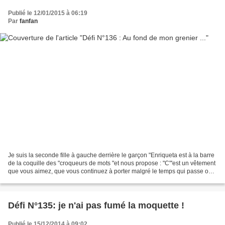
Publié le 12/01/2015 à 06:19
Par
fanfan
Je suis la seconde fille à gauche derrière le garçon "Enriqueta est à la barre
de la coquille des "croqueurs de mots "et nous propose : "C"'est un vêtement
que vous aimez, que vous continuez à porter malgré le temps qui passe ou
que vous avez gardé bien...
Défi N°135: je n'ai pas fumé la moquette !
Publié le 15/12/2014 à 09:02