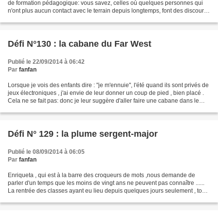
de formation pédagogique: vous savez, celles où quelques personnes qui
n'ont plus aucun contact avec le terrain depuis longtemps, font des discours
à n'en plus finir (surtout...
Défi N°130 : la cabane du Far West
Publié le 22/09/2014 à 06:42
Par
fanfan
Lorsque je vois des enfants dire : "je m'ennuie", l'été quand ils sont privés de
jeux électroniques , j'ai envie de leur donner un coup de pied , bien placé .
Cela ne se fait pas: donc je leur suggère d'aller faire une cabane dans le
maquis , comme l'ont...
Défi N° 129 : la plume sergent-major
Publié le 08/09/2014 à 06:05
Par
fanfan
Enriqueta , qui est à la barre des croqueurs de mots ,nous demande de
parler d'un temps que les moins de vingt ans ne peuvent pas connaître ......
La rentrée des classes ayant eu lieu depuis quelques jours seulement , tout
naturellement je vais vous parler...