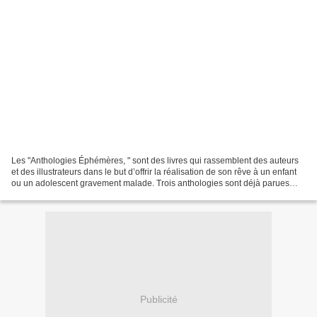
Les "Anthologies Éphémères, " sont des livres qui rassemblent des auteurs
et des illustrateurs dans le but d’offrir la réalisation de son rêve à un enfant
ou un adolescent gravement malade. Trois anthologies sont déjà parues
depuis mai 2011. Le versement...
Publicité