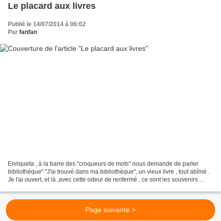
Le placard aux livres
Publié le 14/07/2014 à 06:02
Par
fanfan
Enriqueta , à la barre des "croqueurs de mots" nous demande de parler
bibliothèque" "J'ai trouvé dans ma bibliothèque", un vieux livre , tout abîmé .
Je l'ai ouvert, et là ,avec cette odeur de renfermé , ce sont les souvenirs
d'enfance qui m'ont sauté...
Page suivante >