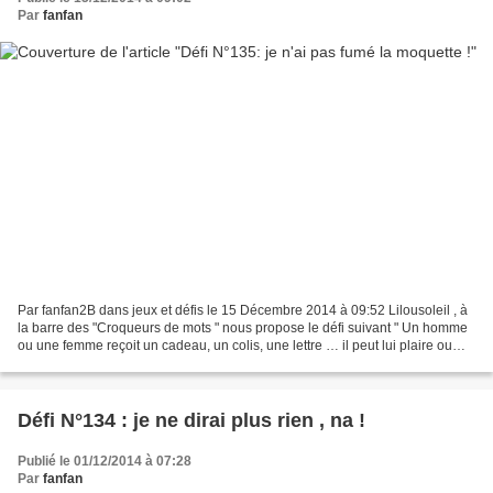
Par
fanfan
Par fanfan2B dans jeux et défis le 15 Décembre 2014 à 09:52 Lilousoleil , à
la barre des "Croqueurs de mots " nous propose le défi suivant " Un homme
ou une femme reçoit un cadeau, un colis, une lettre … il peut lui plaire ou
pas… il peut lui être destiné...
Défi N°134 : je ne dirai plus rien , na !
Publié le 01/12/2014 à 07:28
Par
fanfan