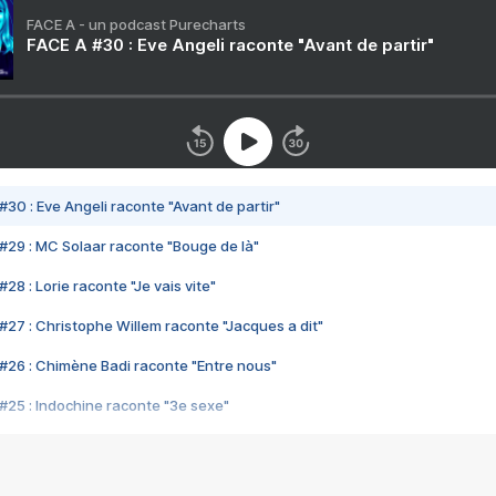
FACE A - un podcast Purecharts
FACE A #30 : Eve Angeli raconte "Avant de partir"
#30 : Eve Angeli raconte "Avant de partir"
#29 : MC Solaar raconte "Bouge de là"
28 : Lorie raconte "Je vais vite"
#27 : Christophe Willem raconte "Jacques a dit"
#26 : Chimène Badi raconte "Entre nous"
#25 : Indochine raconte "3e sexe"
#24 : Zaho raconte "C'est chelou"
#23 : Patrick Bruel raconte "Au café des délices"