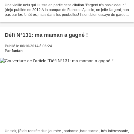
Une vieille actu qui illustre en partie cette citation "l'argent n'a pas d'odeur "
(déjà publiée en 2012 A la banque de France d'Ajaccio, on jette l'argent, non
pas par les fenêtres, mais dans les poubelles! Ils ont bien essayé de garder
le secret mais...
Défi N°131: ma maman a gagné !
Publié le 06/10/2014 à 06:24
Par
fanfan
Un soir, j'étais rentrée d'un journée , barbante ,harassante , très intéressante,