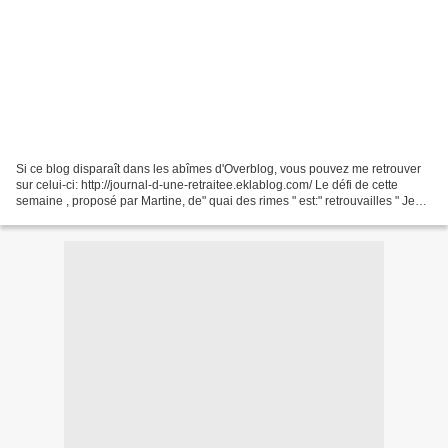
Si ce blog disparaît dans les abîmes d'Overblog, vous pouvez me retrouver
sur celui-ci: http://journal-d-une-retraitee.eklablog.com/ Le défi de cette
semaine , proposé par Martine, de" quai des rimes " est:" retrouvailles " Je
suis allé à perdu de vue...